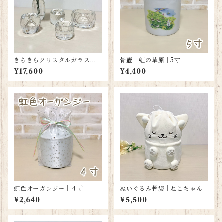
きらきらクリスタルガラス仏
骨壺 虹の草原｜5寸
具5点セット
¥17,600
¥4,400
虹色オーガンジー｜４寸
ぬいぐるみ骨袋｜ねこちゃん
¥2,640
¥5,500