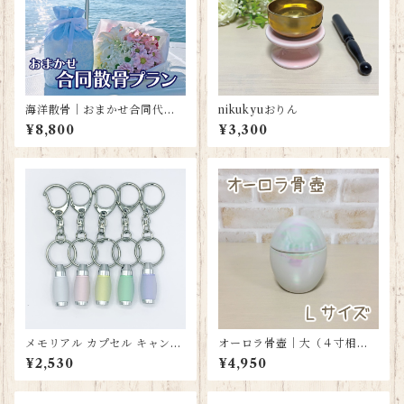
海洋散骨｜おまかせ合同代行
nikukyuおりん
散骨プラン
¥8,800
¥3,300
メモリアル カプセル キャンデ
オーロラ骨壺｜大（４寸相
ィ シリーズ
当）
¥2,530
¥4,950