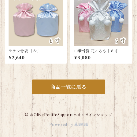
サテン骨袋 ｜6寸
巾着骨袋 花ころも｜６寸
¥2,640
¥3,080
商品一覧に戻る
© ＊OlivePetlifeSupport＊オンラインショップ
Powered by