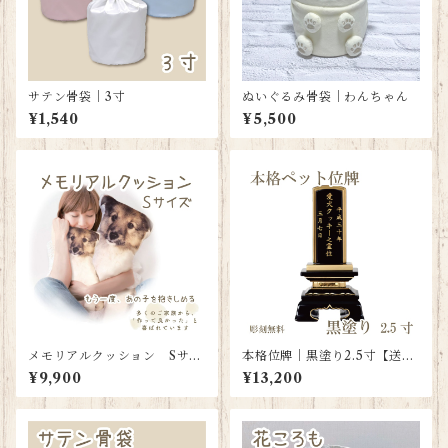
サテン骨袋｜3寸
ぬいぐるみ骨袋｜わんちゃん
¥1,540
¥5,500
メモリアルクッション Sサイ
本格位牌｜黒塗り2.5寸【送料
ズ（背面名入れタイプ）
無料】
¥9,900
¥13,200